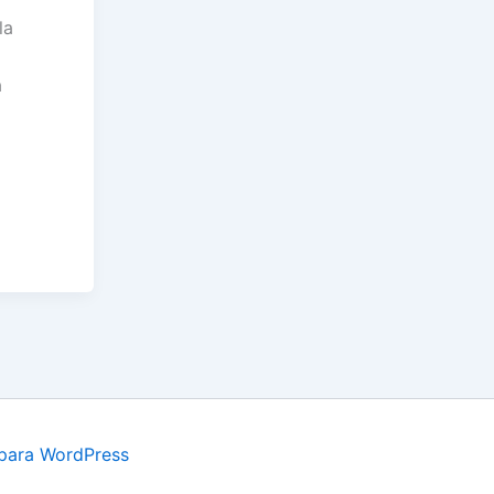
la
a
para WordPress