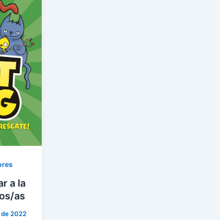
ores
r a la
jos/as
o de 2022